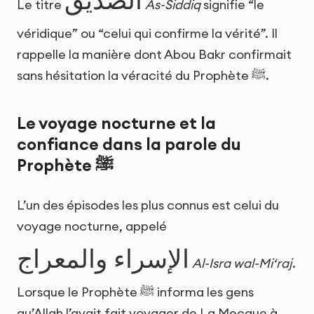
الصديق
Le titre
As-Siddiq
signifie “le
véridique” ou “celui qui confirme la vérité”. Il
rappelle la manière dont Abou Bakr confirmait
sans hésitation la véracité du Prophète ﷺ.
Le voyage nocturne et la
confiance dans la parole du
Prophète ﷺ
L’un des épisodes les plus connus est celui du
voyage nocturne, appelé
الإسراء والمعراج
Al-Isra wal-Mi‘raj
.
Lorsque le Prophète ﷺ informa les gens
qu’Allah l’avait fait voyager de La Mecque à