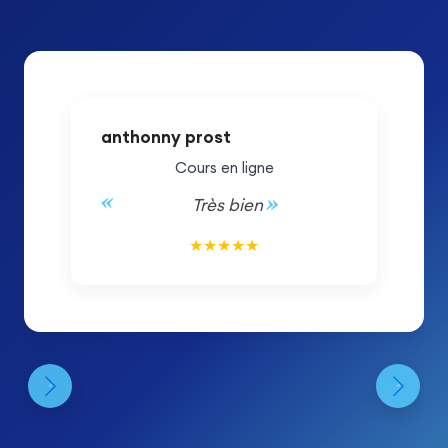
anthonny prost
Cours en ligne
Très bien
5/5
★
★
★
★
★