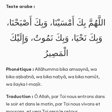
Texte arabe :
اللَّهُمَّ بِكَ أَمْسَيْنَا، وَبِكَ أَصْبَحْنَا،
وَبِكَ نَحْيَا، وَبِكَ نَمُوتُ، وَإِلَيْكَ
الْمَصِيرُ
Phonétique :
Allāhumma bika amsaynā, wa
bika aṣbaḥnā, wa bika naḥyā, wa bika namūt,
wa ilayka l-maṣīr.
Traduction :
Ô Allah, par Toi nous entrons dans
le soir et dans le matin, par Toi nous vivons et
mourons, et vers Toi sera le retour.