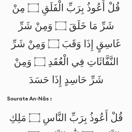
قُلْ أَعُوذُ بِرَبِّ الْفَلَقِ ۝ مِنْ
شَرِّ مَا خَلَقَ ۝ وَمِنْ شَرِّ
غَاسِقٍ إِذَا وَقَبَ ۝ وَمِنْ شَرِّ
النَّفَّاثَاتِ فِي الْعُقَدِ ۝ وَمِنْ
شَرِّ حَاسِدٍ إِذَا حَسَدَ
Sourate An-Nās :
قُلْ أَعُوذُ بِرَبِّ النَّاسِ ۝ مَلِكِ