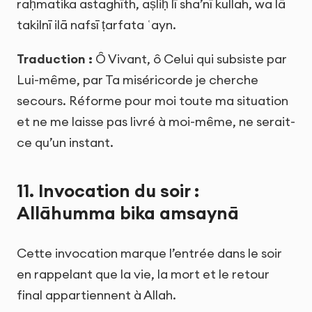
raḥmatika astaghīth, aṣliḥ lī sha’nī kullah, wa lā
takilnī ilā nafsī ṭarfata ʿayn.
Traduction :
Ô Vivant, ô Celui qui subsiste par
Lui-même, par Ta miséricorde je cherche
secours. Réforme pour moi toute ma situation
et ne me laisse pas livré à moi-même, ne serait-
ce qu’un instant.
11. Invocation du soir :
Allāhumma bika amsaynā
Cette invocation marque l’entrée dans le soir
en rappelant que la vie, la mort et le retour
final appartiennent à Allah.