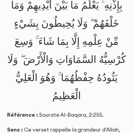
بِإِذْنِهِ ۚ يَعْلَمُ مَا بَيْنَ أَيْدِيهِمْ وَمَا
خَلْفَهُمْ ۖ وَلَا يُحِيطُونَ بِشَيْءٍ
مِّنْ عِلْمِهِ إِلَّا بِمَا شَاءَ ۚ وَسِعَ
كُرْسِيُّهُ السَّمَاوَاتِ وَالْأَرْضَ ۖ وَلَا
يَئُودُهُ حِفْظُهُمَا ۚ وَهُوَ الْعَلِيُّ
الْعَظِيمُ
Référence :
Sourate Al-Baqara, 2:255.
Sens :
Ce verset rappelle la grandeur d’Allah,