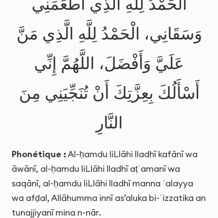
الْحَمْدُ لِلَّهِ الَّذِي أَطْعَمَنِي
وَسَقَانِي، الْحَمْدُ لِلَّهِ الَّذِي مَنَّ
عَلَيَّ وَأَفْضَلَ، اللَّهُمَّ إِنِّي
أَسْأَلُكَ بِعِزَّتِكَ أَنْ تُنَجِّيَنِي مِنَ
النَّارِ
Phonétique :
Al-ḥamdu liLlāhi lladhī kafānī wa
āwānī, al-ḥamdu liLlāhi lladhī aṭʿamanī wa
saqānī, al-ḥamdu liLlāhi lladhī manna ʿalayya
wa afḍal, Allāhumma innī as’aluka bi-ʿizzatika an
tunajjiyanī mina n-nār.