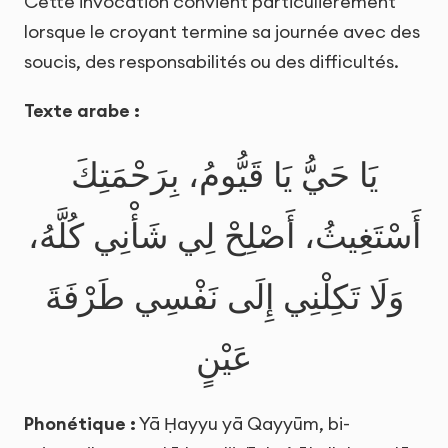
Cette invocation convient particulièrement
lorsque le croyant termine sa journée avec des
soucis, des responsabilités ou des difficultés.
Texte arabe :
يَا حَيُّ يَا قَيُّومُ، بِرَحْمَتِكَ
أَسْتَغِيثُ، أَصْلِحْ لِي شَأْنِي كُلَّهُ،
وَلَا تَكِلْنِي إِلَى نَفْسِي طَرْفَةَ
عَيْنٍ
Phonétique :
Yā Ḥayyu yā Qayyūm, bi-