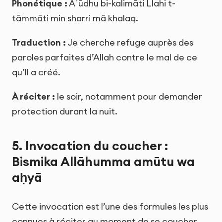
Phonétique :
Aʿūdhu bi-kalimāti Llahi t-
tāmmāti min sharri mā khalaq.
Traduction :
Je cherche refuge auprès des
paroles parfaites d’Allah contre le mal de ce
qu’Il a créé.
À réciter :
le soir, notamment pour demander
protection durant la nuit.
5. Invocation du coucher :
Bismika Allāhumma amūtu wa
aḥyā
Cette invocation est l’une des formules les plus
connues à réciter au moment de se coucher.