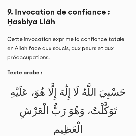
9. Invocation de confiance :
Ḥasbiya Llāh
Cette invocation exprime la confiance totale
en Allah face aux soucis, aux peurs et aux
préoccupations.
Texte arabe :
حَسْبِيَ اللَّهُ لَا إِلَٰهَ إِلَّا هُوَ، عَلَيْهِ
تَوَكَّلْتُ، وَهُوَ رَبُّ الْعَرْشِ
الْعَظِيمِ