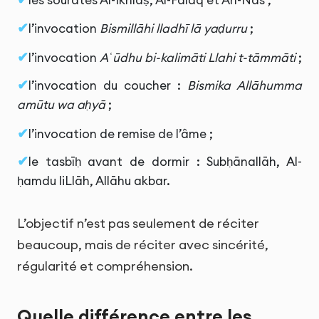
l’invocation
Bismillāhi lladhī lā yaḍurru
;
l’invocation
Aʿūdhu bi-kalimāti Llahi t-tāmmāti
;
l’invocation du coucher :
Bismika Allāhumma
amūtu wa aḥyā
;
l’invocation de remise de l’âme ;
le tasbīḥ avant de dormir : Subḥānallāh, Al-
ḥamdu liLlāh, Allāhu akbar.
L’objectif n’est pas seulement de réciter
beaucoup, mais de réciter avec sincérité,
régularité et compréhension.
Quelle différence entre les