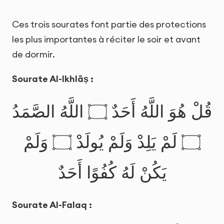
Ces trois sourates font partie des protections
les plus importantes à réciter le soir et avant
de dormir.
Sourate Al-Ikhlāṣ :
قُلْ هُوَ اللَّهُ أَحَدٌ ۝ اللَّهُ الصَّمَدُ
۝ لَمْ يَلِدْ وَلَمْ يُولَدْ ۝ وَلَمْ
يَكُنْ لَهُ كُفُوًا أَحَدٌ
Sourate Al-Falaq :