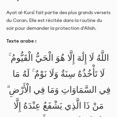
Ayat al-Kursī fait partie des plus grands versets
du Coran. Elle est récitée dans la routine du
soir pour demander la protection d’Allah.
Texte arabe :
اللَّهُ لَا إِلَٰهَ إِلَّا هُوَ الْحَيُّ الْقَيُّومُ ۚ
لَا تَأْخُذُهُ سِنَةٌ وَلَا نَوْمٌ ۚ لَهُ مَا
فِي السَّمَاوَاتِ وَمَا فِي الْأَرْضِ ۗ
مَنْ ذَا الَّذِي يَشْفَعُ عِنْدَهُ إِلَّا