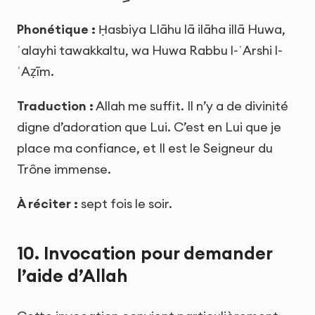
Phonétique :
Ḥasbiya Llāhu lā ilāha illā Huwa,
ʿalayhi tawakkaltu, wa Huwa Rabbu l-ʿArshi l-
ʿAẓīm.
Traduction :
Allah me suffit. Il n’y a de divinité
digne d’adoration que Lui. C’est en Lui que je
place ma confiance, et Il est le Seigneur du
Trône immense.
À réciter :
sept fois le soir.
10. Invocation pour demander
l’aide d’Allah