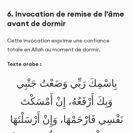
6. Invocation de remise de l’âme
avant de dormir
Cette invocation exprime une confiance
totale en Allah au moment de dormir.
Texte arabe :
بِاسْمِكَ رَبِّي وَضَعْتُ جَنْبِي
وَبِكَ أَرْفَعُهُ، إِنْ أَمْسَكْتَ
نَفْسِي فَارْحَمْهَا، وَإِنْ أَرْسَلْتَهَا