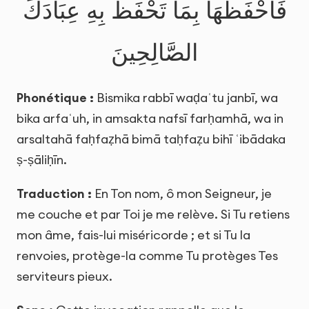
فَاحْفَظْهَا بِمَا تَحْفَظُ بِهِ عِبَادَكَ
الصَّالِحِينَ
Phonétique :
Bismika rabbī waḍaʿtu janbī, wa
bika arfaʿuh, in amsakta nafsī farḥamhā, wa in
arsaltahā faḥfaẓhā bimā taḥfaẓu bihī ʿibādaka
ṣ-ṣāliḥīn.
Traduction :
En Ton nom, ô mon Seigneur, je
me couche et par Toi je me relève. Si Tu retiens
mon âme, fais-lui miséricorde ; et si Tu la
renvoies, protège-la comme Tu protèges Tes
serviteurs pieux.