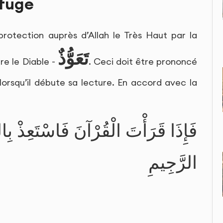
efuge
rotection auprès d’Allah le Très Haut par la
تَعَوُّذٌ
e le Diable -
. Ceci doit être prononcé
lorsqu’il débute sa lecture. En accord avec la
فَإِذَا قَرَأْتَ الْقُرْآنَ فَاسْتَعِذْ بِا
الرَّجِيمِ