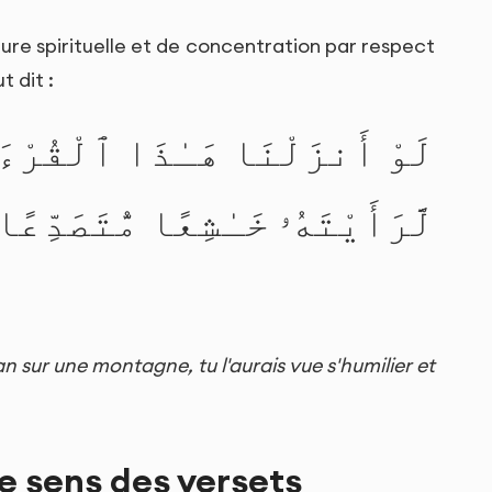
ture spirituelle et de concentration par respect
t dit :
لَوْ أَنزَلْنَا هَـٰذَا ٱلْقُرْءَا
لَّرَأَيْتَهُۥ خَـٰشِعًا مُّتَصَدِّعً
 sur une montagne, tu l'aurais vue s'humilier et
le sens des versets