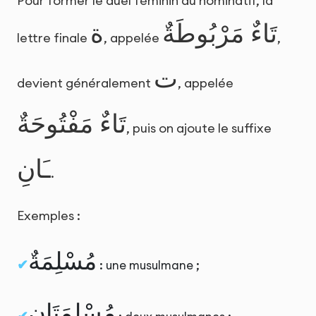
Pour former le duel féminin au nominatif, la
تَاءٌ مَرْبُوطَةٌ
ة
lettre finale
, appelée
,
ت
devient généralement
, appelée
تَاءٌ مَفْتُوحَةٌ
, puis on ajoute le suffixe
ـَانِ
.
Exemples :
مُسْلِمَةٌ
: une musulmane ;
مُسْلِمَتَانِ