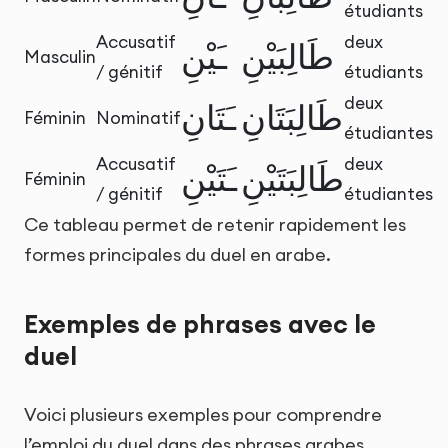
étudiants
Accusatif
deux
طَالِبَيْنِ
ـَيْنِ
Masculin
/ génitif
étudiants
deux
طَالِبَتَانِ
ـَتَانِ
Féminin
Nominatif
étudiantes
Accusatif
deux
طَالِبَتَيْنِ
ـَتَيْنِ
Féminin
/ génitif
étudiantes
Ce tableau permet de retenir rapidement les
formes principales du duel en arabe.
Exemples de phrases avec le
duel
Voici plusieurs exemples pour comprendre
l’emploi du duel dans des phrases arabes.