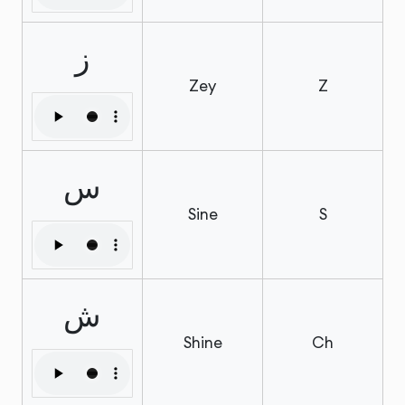
ز
Zey
Z
س
Sine
S
ش
Shine
Ch