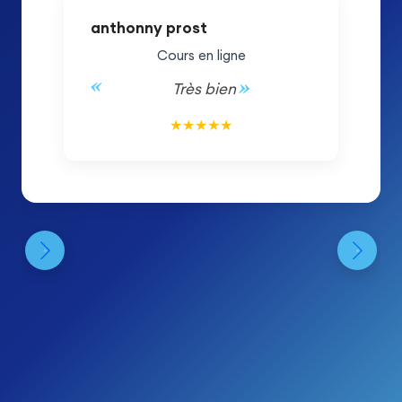
anthonny prost
Cours en ligne
Très bien
5/5
★
★
★
★
★