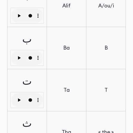
Alif
A/ou/i
ب
Ba
B
ت
Ta
T
ث
Tha
« the »