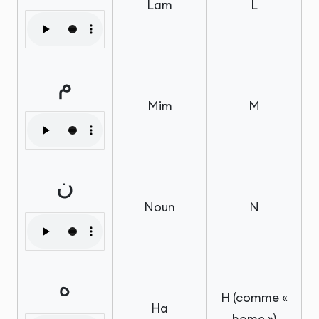
Lam
L
م
Mim
M
ن
Noun
N
ه
H (comme «
Ha