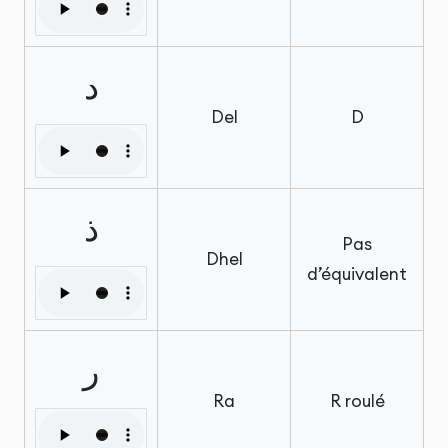
د
Del
D
ذ
Pas
Dhel
d’équivalent
ر
Ra
R roulé