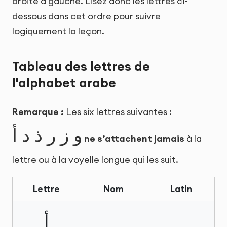
droite à gauche. Lisez donc les lettres ci-
dessous dans cet ordre pour suivre
logiquement la leçon.
Tableau des lettres de
l'alphabet arabe
Remarque :
Les six lettres suivantes :
و ز ر ذ د أ
ne s’attachent jamais
à la
lettre ou à la voyelle longue qui les suit.
Lettre
Nom
Latin
أ