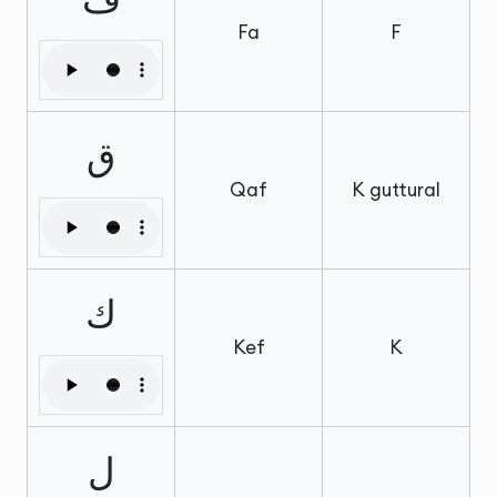
Fa
F
ق
Qaf
K guttural
ك
Kef
K
ل