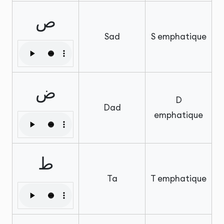
ص
Sad
S emphatique
ض
D
Dad
emphatique
ط
Ta
T emphatique