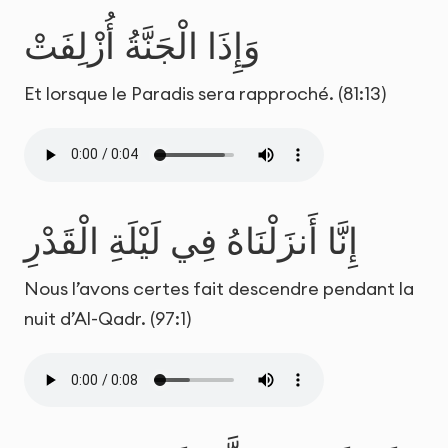
وَإِذَا الْجَنَّةُ أُزْلِفَتْ
Et lorsque le Paradis sera rapproché. (81:13)
إِنَّا أَنزَلْنَاهُ فِي لَيْلَةِ الْقَدْرِ
Nous l’avons certes fait descendre pendant la
nuit d’Al-Qadr. (97:1)