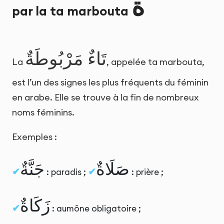
ة
par la ta marbouta
تَاءٌ مَرْبُوطَةٌ
La
, appelée ta marbouta,
est l’un des signes les plus fréquents du féminin
en arabe. Elle se trouve à la fin de nombreux
noms féminins.
Exemples :
صَلَاةٌ
جَنَّةٌ
: paradis ;
: prière ;
زَكَاةٌ
: aumône obligatoire ;