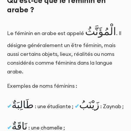
Qu’est-ce que le féminin en
arabe ?
الْمُؤَنَّثُ
Le féminin en arabe est appelé
. Il
désigne généralement un être féminin, mais
aussi certains objets, lieux, réalités ou noms
considérés comme féminins dans la langue
arabe.
Exemples de noms féminins :
زَيْنَبُ
طَالِبَةٌ
: une étudiante ;
: Zaynab ;
نَاقَةٌ
: une chamelle ;