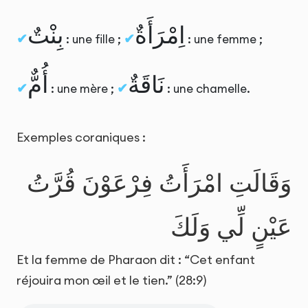
اِمْرَأَةٌ
بِنْتٌ
: une fille ;
: une femme ;
نَاقَةٌ
أُمٌّ
: une mère ;
: une chamelle.
Exemples coraniques :
وَقَالَتِ امْرَأَتُ فِرْعَوْنَ قُرَّتُ
عَيْنٍ لِّي وَلَكَ
Et la femme de Pharaon dit : “Cet enfant
réjouira mon œil et le tien.” (28:9)