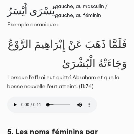
gauche, au masculin /
يُسْرَى
أَيْسَرُ
gauche, au féminin
Exemple coranique :
فَلَمَّا ذَهَبَ عَنْ إِبْرَاهِيمَ الرَّوْعُ
وَجَاءَتْهُ الْبُشْرَىٰ
Lorsque l’effroi eut quitté Abraham et que la
bonne nouvelle l’eut atteint. (11:74)
5. Les noms féminins par