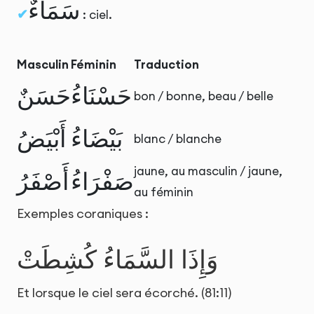
سَمَاءٌ
: ciel.
Masculin
Féminin
Traduction
حَسْنَاءُ
حَسَنٌ
bon / bonne, beau / belle
بَيْضَاءُ
أَبْيَضُ
blanc / blanche
jaune, au masculin / jaune,
صَفْرَاءُ
أَصْفَرُ
au féminin
Exemples coraniques :
وَإِذَا السَّمَاءُ كُشِطَتْ
Et lorsque le ciel sera écorché. (81:11)