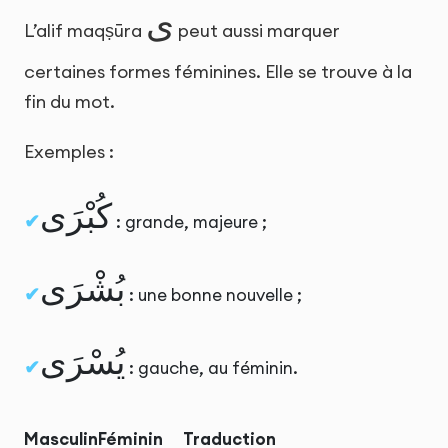
ى
L’alif maqṣūra
peut aussi marquer
certaines formes féminines. Elle se trouve à la
fin du mot.
Exemples :
كُبْرَى
: grande, majeure ;
بُشْرَى
: une bonne nouvelle ;
يُسْرَى
: gauche, au féminin.
Masculin
Féminin
Traduction