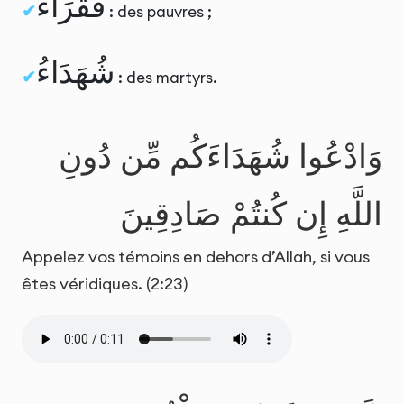
فُقَرَاءُ
: des pauvres ;
شُهَدَاءُ
: des martyrs.
وَادْعُوا شُهَدَاءَكُم مِّن دُونِ
اللَّهِ إِن كُنتُمْ صَادِقِينَ
Appelez vos témoins en dehors d’Allah, si vous
êtes véridiques. (2:23)