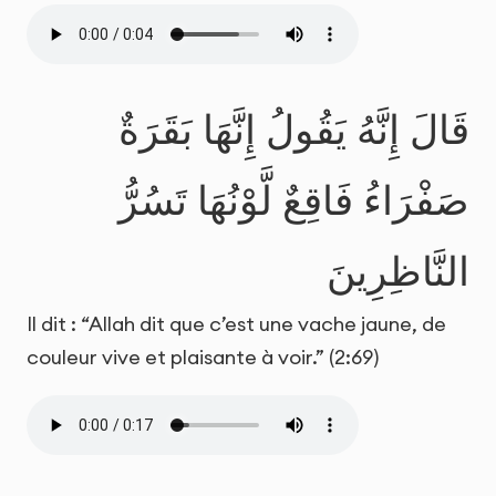
قَالَ إِنَّهُ يَقُولُ إِنَّهَا بَقَرَةٌ
صَفْرَاءُ فَاقِعٌ لَّوْنُهَا تَسُرُّ
النَّاظِرِينَ
Il dit : “Allah dit que c’est une vache jaune, de
couleur vive et plaisante à voir.” (2:69)