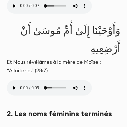
وَأَوْحَيْنَا إِلَىٰ أُمِّ مُوسَىٰ أَنْ
أَرْضِعِيهِ
Et Nous révélâmes à la mère de Moïse :
“Allaite-le.” (28:7)
2. Les noms féminins terminés