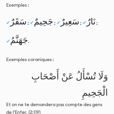
Exemples :
نَارٌ
سَعِيرٌ
جَحِيمٌ
سَقَرٌ
;
;
;
;
جَهَنَّمُ
.
Exemples coraniques :
وَلَا تُسْأَلُ عَنْ أَصْحَابِ
الْجَحِيمِ
Et on ne te demandera pas compte des gens
de l’Enfer. (2:119)