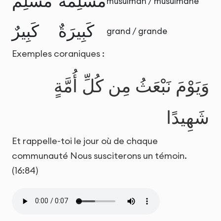
مُسْلِمَةٌ
مُسْلِمٌ
musulman / musulmane
كَبِيرَةٌ
كَبِيرٌ
grand / grande
Exemples coraniques :
وَيَوْمَ نَبْعَثُ مِن كُلِّ أُمَّةٍ
شَهِيدًا
Et rappelle-toi le jour où de chaque
communauté Nous susciterons un témoin.
(16:84)