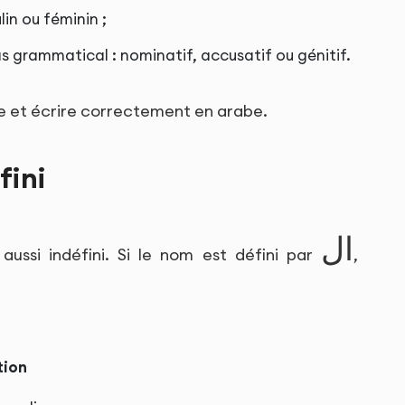
in ou féminin ;
s grammatical : nominatif, accusatif ou génitif.
re et écrire correctement en arabe.
fini
ال
t aussi indéfini. Si le nom est défini par
,
tion