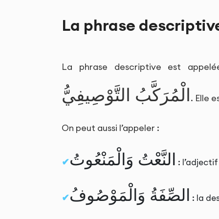
La phrase descriptiv
La phrase descriptive est appe
الْمُرَكَّبُ التَّوْصِيفِيُّ
. Elle 
On peut aussi l’appeler :
النَّعْتُ وَالْمَنْعُوتُ
: l’adjectif
الصِّفَةُ وَالْمَوْصُوفُ
: la de