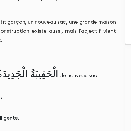
petit garçon, un nouveau sac, une grande maison
nstruction existe aussi, mais l’adjectif vient
t.
الْحَقِيبَةُ الْجَدِيدَة
: le nouveau sac ;
 ;
lligente.