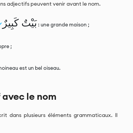
ins adjectifs peuvent venir avant le nom.
بَيْتٌ كَبِيرٌ
: une grande maison ;
pre ;
moineau est un bel oiseau.
f avec le nom
écrit dans plusieurs éléments grammaticaux. Il