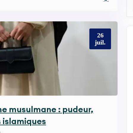
26
juil.
e musulmane : pudeur,
s islamiques
e