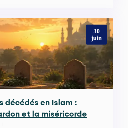
30
juin
s décédés en Islam :
ardon et la miséricorde
e