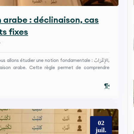
 arabe : déclinaison, cas
s fixes
e
ons étudier une notion fondamentale : الإِعْرَابُ,
linaison arabe. Cette règle permet de comprendre
02
juil.