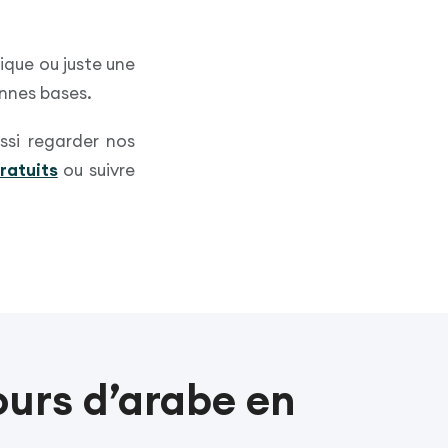
nique ou juste une
onnes bases.
ussi regarder nos
gratuits
ou suivre
ours d’arabe en