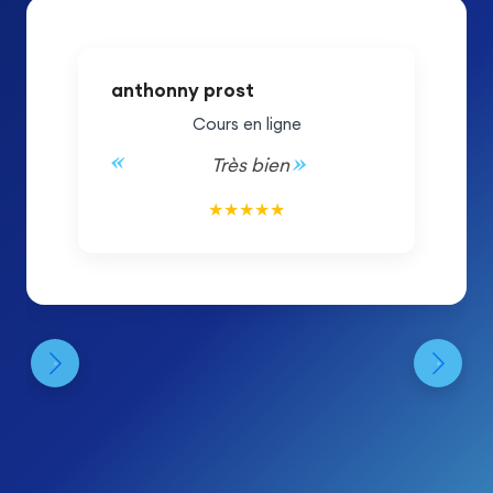
anthonny prost
Cours en ligne
Très bien
5/5
★
★
★
★
★