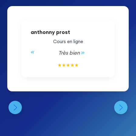
anthonny prost
Cours en ligne
Très bien
5/5
★
★
★
★
★