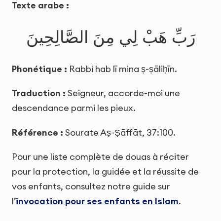
Texte arabe :
رَبِّ هَبْ لِي مِنَ الصَّالِحِينَ
Phonétique :
Rabbi hab lī mina ṣ-ṣāliḥīn.
Traduction :
Seigneur, accorde-moi une
descendance parmi les pieux.
Référence :
Sourate Aṣ-Ṣāffāt, 37:100.
Pour une liste complète de douas à réciter
pour la protection, la guidée et la réussite de
vos enfants, consultez notre guide sur
l’
invocation pour ses enfants en Islam
.