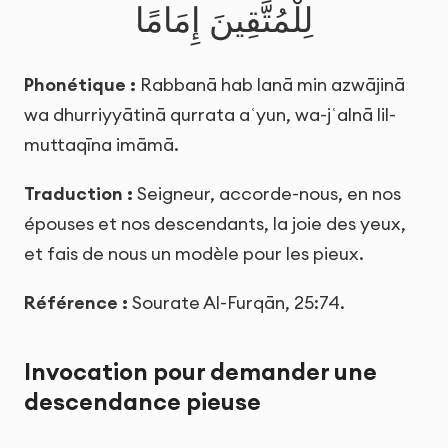
لِلْمُتَّقِينَ إِمَامًا
Phonétique :
Rabbanā hab lanā min azwājinā
wa dhurriyyātinā qurrata aʿyun, wa-jʿalnā lil-
muttaqīna imāmā.
Traduction :
Seigneur, accorde-nous, en nos
épouses et nos descendants, la joie des yeux,
et fais de nous un modèle pour les pieux.
Référence :
Sourate Al-Furqān, 25:74.
Invocation pour demander une
descendance pieuse