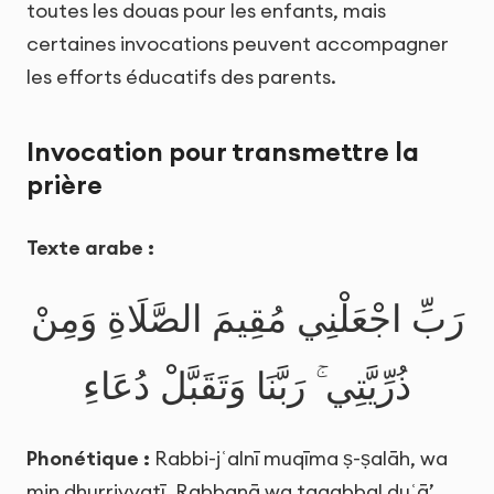
toutes les douas pour les enfants, mais
certaines invocations peuvent accompagner
les efforts éducatifs des parents.
Invocation pour transmettre la
prière
Texte arabe :
رَبِّ اجْعَلْنِي مُقِيمَ الصَّلَاةِ وَمِنْ
ذُرِّيَّتِي ۚ رَبَّنَا وَتَقَبَّلْ دُعَاءِ
Phonétique :
Rabbi-jʿalnī muqīma ṣ-ṣalāh, wa
min dhurriyyatī, Rabbanā wa taqabbal duʿā’.