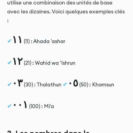
utilise une combinaison des unités de base
avec les dizaines. Voici quelques exemples clés
:
١١
(11) : Ahada 'ashar
٢١
(21) : Wahid wa 'Ishrun
٣٠
٥٠
(30) : Thalathun
(50) : Khamsun
١٠٠
(100) : Mi'a