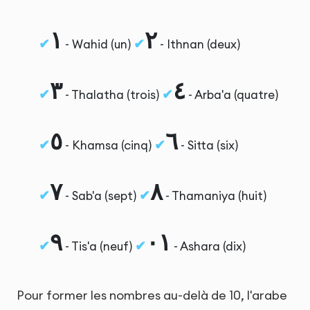
١
٢
- Wahid (un)
- Ithnan (deux)
٣
٤
- Thalatha (trois)
- Arba'a (quatre)
٥
٦
- Khamsa (cinq)
- Sitta (six)
٧
٨
- Sab'a (sept)
- Thamaniya (huit)
٩
١٠
- Tis'a (neuf)
- Ashara (dix)
Pour former les nombres au-delà de 10, l'arabe