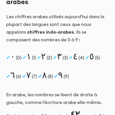
arabes
Les chiffres arabes utilisés aujourd'hui dans la
plupart des langues sont ceux que nous
appelons
chiffres indo-arabes
. Ils se
composent des nombres de 0 à 9 :
٠
١
٢
٣
٤
٥
(0)
(1)
(2)
(3)
(4)
(5)
٦
٧
٨
٩
(6)
(7)
(8)
(9)
En arabe, les nombres se lisent de droite à
gauche, comme l’écriture arabe elle-même.
٢٤