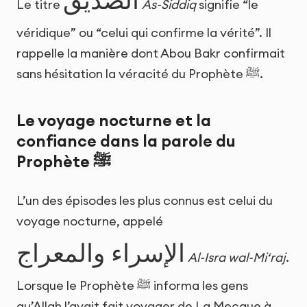
الصديق
Le titre
As-Siddiq
signifie “le
véridique” ou “celui qui confirme la vérité”. Il
rappelle la manière dont Abou Bakr confirmait
sans hésitation la véracité du Prophète ﷺ.
Le voyage nocturne et la
confiance dans la parole du
Prophète ﷺ
L’un des épisodes les plus connus est celui du
voyage nocturne, appelé
الإسراء والمعراج
Al-Isra wal-Mi‘raj
.
Lorsque le Prophète ﷺ informa les gens
qu’Allah l’avait fait voyager de La Mecque à