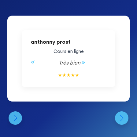
anthonny prost
Cours en ligne
Très bien
5/5
★
★
★
★
★