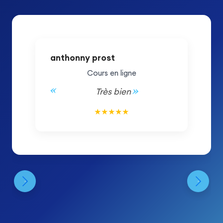
anthonny prost
Cours en ligne
Très bien
5/5
★
★
★
★
★