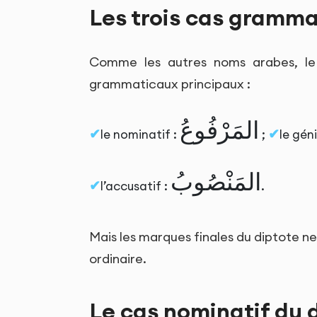
Les trois cas gramma
Comme les autres noms arabes, le 
grammaticaux principaux :
المَرْفُوعُ
le nominatif :
;
le géni
المَنْصُوبُ
l’accusatif :
.
Mais les marques finales du diptote n
ordinaire.
Le cas nominatif du 