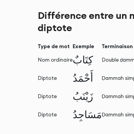
Différence entre un 
diptote
Type de mot
Exemple
Terminaison
كِتَابٌ
Nom ordinaire
Double ḍam
أَحْمَدُ
Diptote
Ḍammah sim
زَيْنَبُ
Diptote
Ḍammah sim
مَسَاجِدُ
Diptote
Ḍammah sim