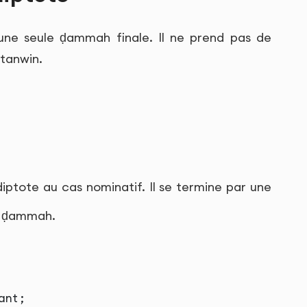
 une seule ḍammah finale. Il ne prend pas de
 tanwin.
iptote au cas nominatif. Il se termine par une
e ḍammah.
ant ;