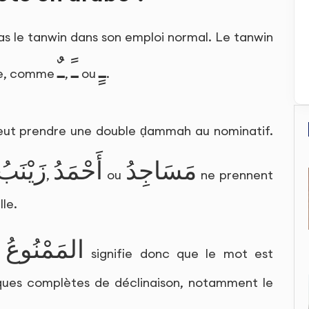
as le tanwin dans son emploi normal. Le tanwin
ـٍ
ـً
ـٌ
ale, comme
,
ou
.
ut prendre une double ḍammah au nominatif.
مَسَاجِدُ
أَحْمَدُ
زَيْنَبُ
,
ou
ne prennent
le.
المَمْنُوعُ 
signifie donc que le mot est
ues complètes de déclinaison, notamment le