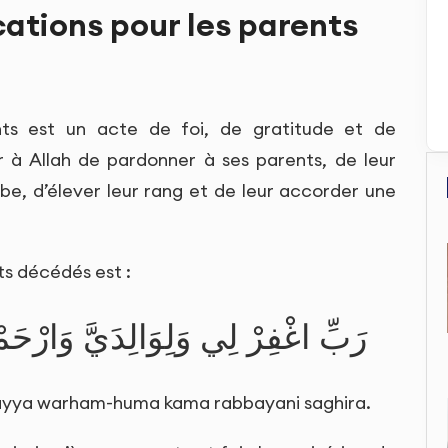
ocations pour les parents
nts est un acte de foi, de gratitude et de
 à Allah de pardonner à ses parents, de leur
mbe, d’élever leur rang et de leur accorder une
ts décédés est :
رَبِّ اغْفِرْ لِي وَلِوَالِدَيَّ وَارْحَمْ
lidayya warham-huma kama rabbayani saghira.