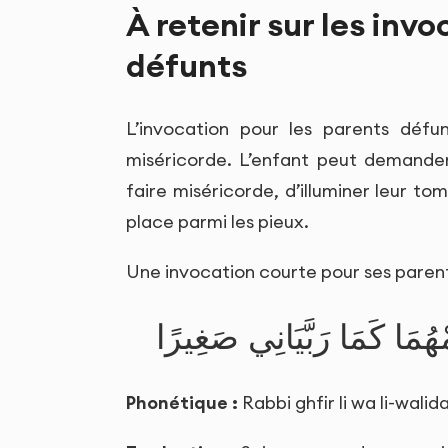
À retenir sur les inv
défunts
L’invocation pour les parents défu
miséricorde. L’enfant peut demander
faire miséricorde, d’illuminer leur to
place parmi les pieux.
Une invocation courte pour ses paren
هُمَا كَمَا رَبَّيَانِي صَغِيرًا
Phonétique :
Rabbi ghfir li wa li-wa