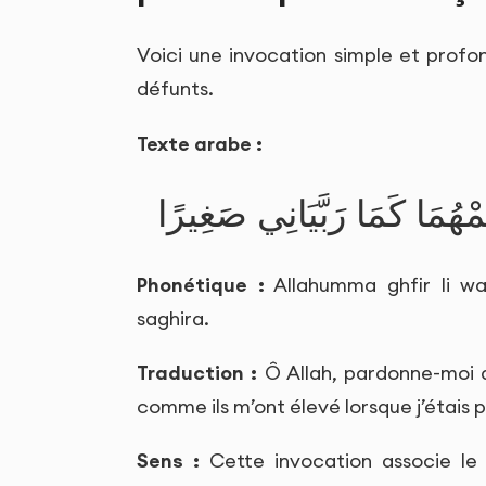
Voici une invocation simple et profo
défunts.
Texte arabe :
َمْهُمَا كَمَا رَبَّيَانِي صَغِيرًا
Phonétique :
Allahumma ghfir li w
saghira.
Traduction :
Ô Allah, pardonne-moi a
comme ils m’ont élevé lorsque j’étais p
Sens :
Cette invocation associe le 