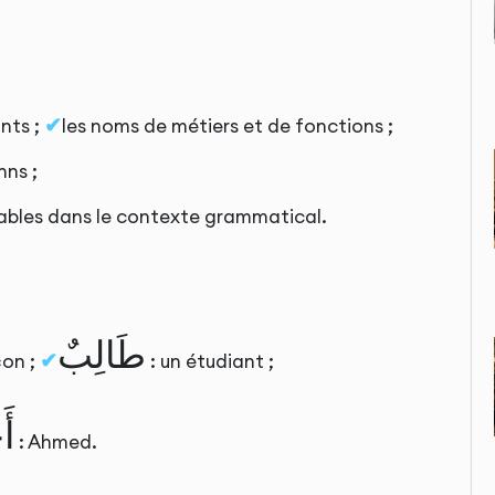
nts ;
les noms de métiers et de fonctions ;
inns ;
nnables dans le contexte grammatical.
طَالِبٌ
on ;
: un étudiant ;
أَ
: Ahmed.