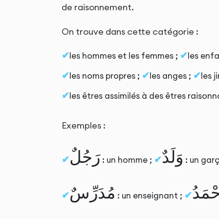
de raisonnement.
On trouve dans cette catégorie :
les hommes et les femmes ;
les enfa
les noms propres ;
les anges ;
les j
les êtres assimilés à des êtres raiso
Exemples :
وَلَدٌ
رَجُلٌ
: un homme ;
: un garç
حْمَدُ
مُدَرِّسٌ
: un enseignant ;