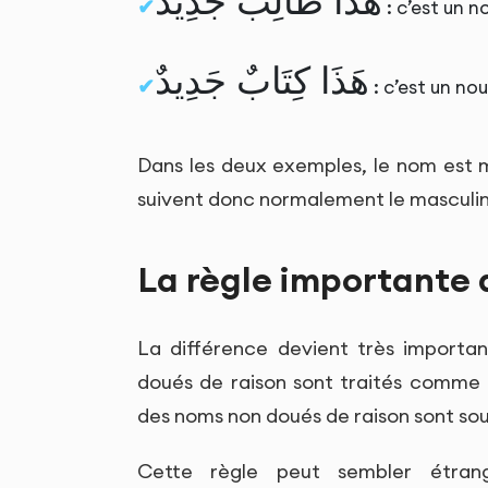
هَذَا طَالِبٌ جَدِيدٌ
: c’est un n
هَذَا كِتَابٌ جَدِيدٌ
: c’est un nou
Dans les deux exemples, le nom est ma
suivent donc normalement le masculin 
La règle importante a
La différence devient très important
doués de raison sont traités comme de
des noms non doués de raison sont sou
Cette règle peut sembler étran