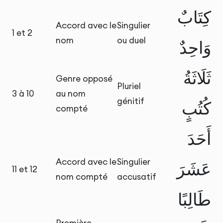
كِتَابٌ
Accord avec le
Singulier
1 et 2
nom
ou duel
وَاحِدٌ
ثَلَاثَةُ
Genre opposé
Pluriel
3 à 10
au nom
génitif
كُتُبٍ
compté
أَحَدَ
Accord avec le
Singulier
عَشَرَ
11 et 12
nom compté
accusatif
طَالِبًا