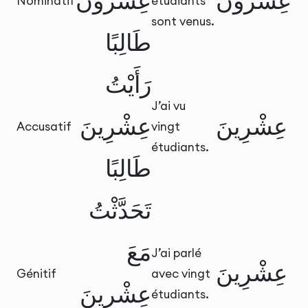
عِشْرُونَ
عِشْرُونَ
Nominatif
étudiants
sont venus.
طَالِبًا
رَأَيْتُ
J’ai vu
عِشْرِينَ
عِشْرِينَ
Accusatif
vingt
étudiants.
طَالِبًا
تَحَدَّثْتُ
مَعَ
J’ai parlé
عِشْرِينَ
Génitif
avec vingt
عِشْرِينَ
étudiants.