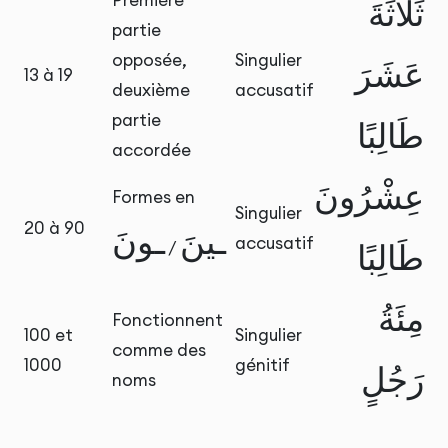
Première
ثَلَاثَةَ
partie
opposée,
Singulier
عَشَرَ
13 à 19
deuxième
accusatif
partie
طَالِبًا
accordée
عِشْرُونَ
Formes en
Singulier
20 à 90
ـينَ
ـونَ
accusatif
/
طَالِبًا
مِئَةُ
Fonctionnent
100 et
Singulier
comme des
1000
génitif
رَجُلٍ
noms