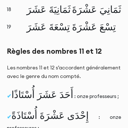
ثَمَانِيَ عَشْرَةَ
ثَمَانِيَةَ عَشَرَ
18
تِسْعَ عَشْرَةَ
تِسْعَةَ عَشَرَ
19
Règles des nombres 11 et 12
Les nombres 11 et 12 s’accordent généralement
avec le genre du nom compté.
أَحَدَ عَشَرَ أُسْتَاذًا
: onze professeurs ;
إِحْدَى عَشْرَةَ أُسْتَاذَةً
: onze