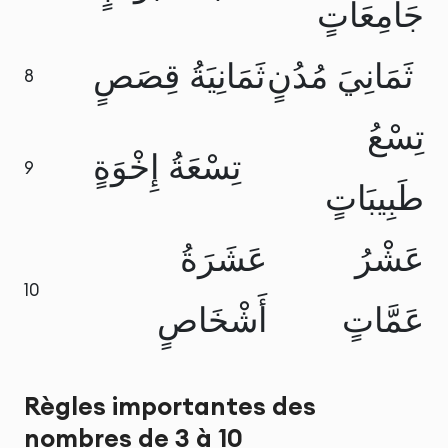
جَامِعَاتٍ
ثَمَانِيَ مُدُنٍ
ثَمَانِيَةُ قِصَصٍ
8
تِسْعُ
تِسْعَةُ إِخْوَةٍ
9
طَبِيبَاتٍ
عَشْرُ
عَشَرَةُ
10
عَمَّاتٍ
أَشْخَاصٍ
Règles importantes des
nombres de 3 à 10