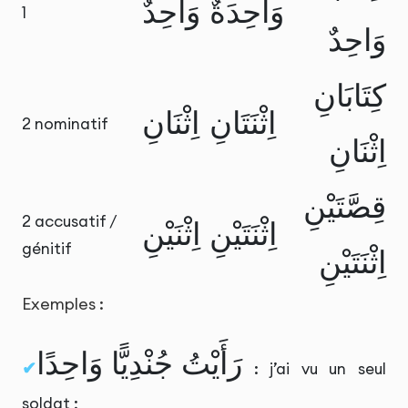
وَاحِدَةٌ
وَاحِدٌ
1
وَاحِدٌ
كِتَابَانِ
اِثْنَتَانِ
اِثْنَانِ
2 nominatif
اِثْنَانِ
قِصَّتَيْنِ
2 accusatif /
اِثْنَتَيْنِ
اِثْنَيْنِ
génitif
اِثْنَتَيْنِ
Exemples :
رَأَيْتُ جُنْدِيًّا وَاحِدًا
: j’ai vu un seul
soldat ;