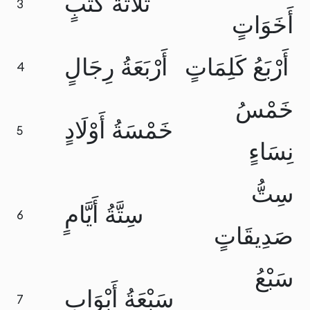
ثَلَاثَةُ كُتُبٍ
3
أَخَوَاتٍ
أَرْبَعُ كَلِمَاتٍ
أَرْبَعَةُ رِجَالٍ
4
خَمْسُ
خَمْسَةُ أَوْلَادٍ
5
نِسَاءٍ
سِتُّ
سِتَّةُ أَيَّامٍ
6
صَدِيقَاتٍ
سَبْعُ
سَبْعَةُ أَبْوَابٍ
7