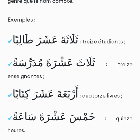
genre que le nom compté.
Exemples :
ثَلَاثَةَ عَشَرَ طَالِبًا
: treize étudiants ;
ثَلَاثَ عَشْرَةَ مُدَرِّسَةً
: treize
enseignantes ;
أَرْبَعَةَ عَشَرَ كِتَابًا
: quatorze livres ;
خَمْسَ عَشْرَةَ سَاعَةً
: quinze
heures.