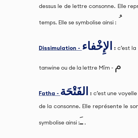
dessus le de lettre consonne. Elle rep
temps. Elle se symbolise ainsi :
الإِخْفاء
Dissimulation -
:
c’est la
م
tanwine ou de la lettre Mîm -
الفَتْحَة
Fatha -
:
c’est une voyelle
de la consonne. Elle représente le son
ـَ
symbolise ainsi :
.