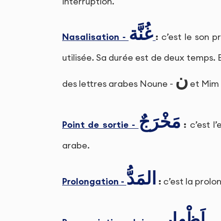
interruption.
غُنَّة
Nasalisation -
:
c’est le son pr
utilisée. Sa durée est de deux temps. 
ن
des lettres arabes Noune -
et Mim
مَخْرَجٌ
Point de sortie -
:
c’est l’
arabe.
المَدُّ
Prolongation -
:
c’est la prolo
إَظْهار