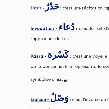
حَدْرٌ
Hadr -
:
c’est une récitation r
دُعاء
Invocation -
:
c’est le fait d’
rapprocher de Lui.
كَسْرة
Kasra -
: c’est une voyelle
de la consonne. Elle représente le son
ـِ
symbolise ainsi :
وَصْلٌ
Liaison -
:
c’est l’inverse de 