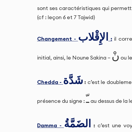
sont ses caractéristiques qui permett
(cf : leçon 6 et 7 Tajwid)
الإِقْلاب
Changement -
:
il corr
نْ
initial, ainsi, le Noune Sakina –
ou l
شَدَّة
Chedda -
:
c’est le doublemen
ـّ
présence du signe :
au dessus de la l
الضَمَّةُ
Damma -
:
c’est une voy