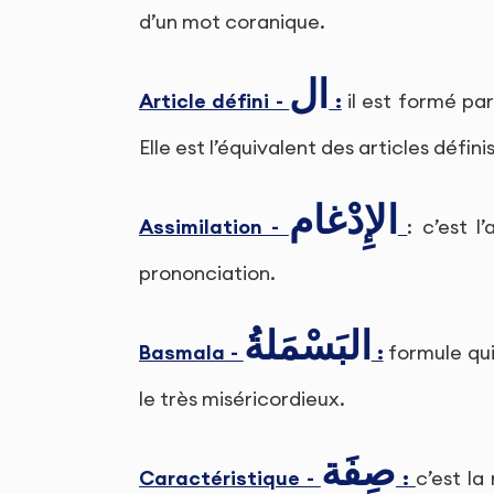
d’un mot coranique.
ال
Article défini -
:
il est formé par
Elle est l’équivalent des articles définis e
الإِدْغام
Assimilation -
: c’est l
prononciation.
البَسْمَلةُ
Basmala -
:
formule qui 
le très miséricordieux.
صِفَة
Caractéristique -
:
c’est la