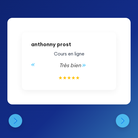
anthonny prost
Cours en ligne
Très bien
5/5
★
★
★
★
★