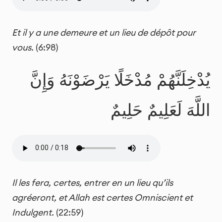
Et il y a une demeure et un lieu de dépôt pour
vous.
(6:98)
يُدْخِلَنَّهُمْ مُدْخَلًا يَرْضَوْنَهُ وَإِنَّ
اللَّهَ لَعَلِيمٌ حَلِيمٌ
Il les fera, certes, entrer en un lieu qu’ils
agréeront, et Allah est certes Omniscient et
Indulgent.
(22:59)