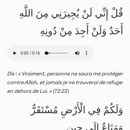
قُلْ إِنِّي لَنْ يُجِيرَنِي مِنَ اللَّهِ
أَحَدٌ وَلَنْ أَجِدَ مِنْ دُونِهِ
Dis : « Vraiment, personne ne saura me protéger
contre Allah, et jamais je ne trouverai de refuge
en dehors de Lui. »
(72:22)
وَلَكُمْ فِي الْأَرْضِ مُسْتَقَرٌّ
وَمَتَاعٌ إِلَى حِينٍ