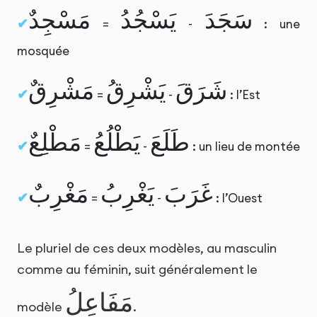
سَجَدَ
يَسْجُدُ
مَسْجِدٌ
=
-
: une
mosquée
شَرَقَ
يَشْرِقُ
مَشْرِقٌ
=
-
: l’Est
طَلَعَ
يَطْلُعُ
مَطْلِعٌ
=
-
: un lieu de montée
غَرَبَ
يَغْرِبُ
مَغْرِبٌ
=
-
: l’Ouest
Le pluriel de ces deux modèles, au masculin
comme au féminin, suit généralement le
مَفَاعِلُ
modèle
.