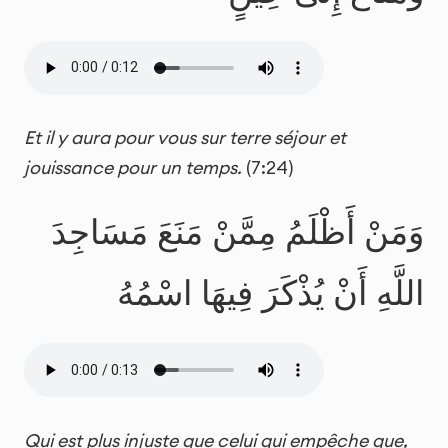
Et il y aura pour vous sur terre séjour et
jouissance pour un temps.
(7:24)
وَمَنْ أَظْلَمُ مِمَّنْ مَنَعَ مَسَاجِدَ
اللَّهِ أَنْ يُذْكَرَ فِيهَا اسْمُهُ
Qui est plus injuste que celui qui empêche que,