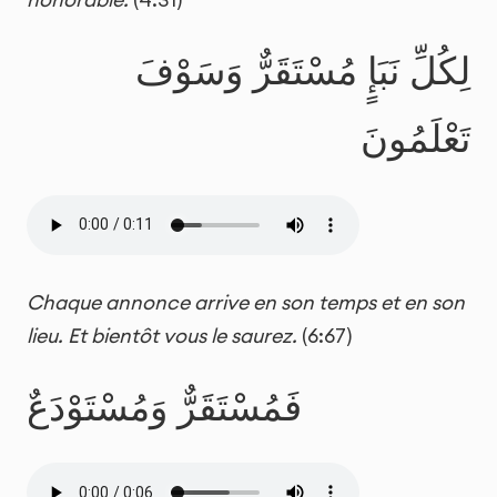
لِكُلِّ نَبَإٍ مُسْتَقَرٌّ وَسَوْفَ
تَعْلَمُونَ
Chaque annonce arrive en son temps et en son
lieu. Et bientôt vous le saurez.
(6:67)
فَمُسْتَقَرٌّ وَمُسْتَوْدَعٌ