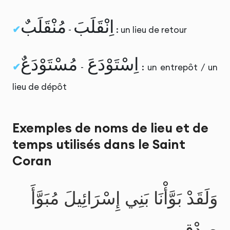
اِنْقَلَبَ
مُنْقَلَبٌ
-
: un lieu de retour
اِسْتَوْدَعَ
مُسْتَوْدَعٌ
-
: un entrepôt / un
lieu de dépôt
Exemples de noms de lieu et de
temps utilisés dans le Saint
Coran
وَلَقَدْ بَوَّأْنَا بَنِي إِسْرَائِيلَ مُبَوَّأَ
صِدْقٍ